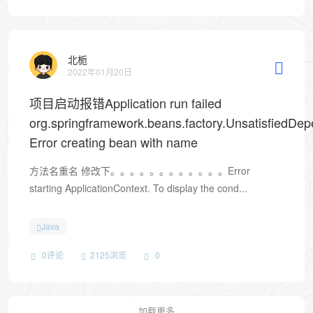
北栀
2022年01月20日
项目启动报错Application run failed
org.springframework.beans.factory.UnsatisfiedDe
Error creating bean with name
方法名重名 修改下。。。。。。。。。。。。Error
starting ApplicationContext. To display the cond...
Java
0评论
2125浏览
0
加载更多